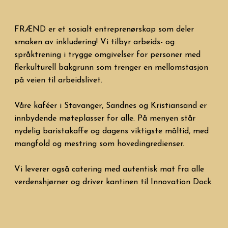
FRÆND er et sosialt entreprenørskap som deler
smaken av inkludering! Vi tilbyr arbeids- og
språktrening i trygge omgivelser for personer med
flerkulturell bakgrunn som trenger en mellomstasjon
på veien til arbeidslivet.
Våre kaféer i Stavanger, Sandnes og Kristiansand er
innbydende møteplasser for alle. På menyen står
nydelig baristakaffe og dagens viktigste måltid, med
mangfold og mestring som hovedingredienser. ​
Vi leverer også catering med autentisk mat fra alle
verdenshjørner og driver kantinen til Innovation Dock.